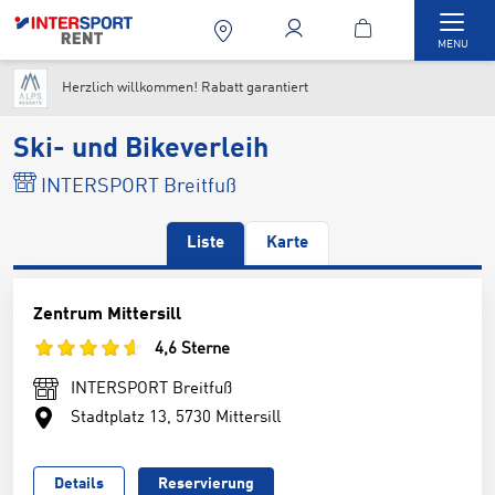
Togg
MENU
Herzlich willkommen! Rabatt garantiert
Ski- und Bikeverleih
INTERSPORT Breitfuß
Liste
Karte
Zentrum Mittersill
4,6 Sterne
INTERSPORT Breitfuß
Stadtplatz 13, 5730 Mittersill
Details
Reservierung