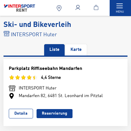
Togg
MENU
Ski- und Bikeverleih
INTERSPORT Huter
Liste
Karte
Parkplatz Rifflseebahn Mandarfen
4,4 Sterne
INTERSPORT Huter
Mandarfen 82, 6481 St. Leonhard im Pitztal
Details
Reservierung