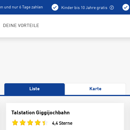
en und nur 6 Tage zahlen
Kinder bis 10 Jahre gratis
holung schon am Vortag ab 15 Uhr
Bestens geschulte RENTerta
DEINE VORTEILE
Liste
Karte
Talstation Giggijochbahn
4,4 Sterne