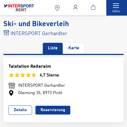
Togg
MENU
Ski- und Bikeverleih
INTERSPORT Gerhardter
Liste
Karte
Talstation Reiteralm
4,7 Sterne
INTERSPORT Gerhardter
Gleiming 35, 8973 Pichl
Details
Reservierung