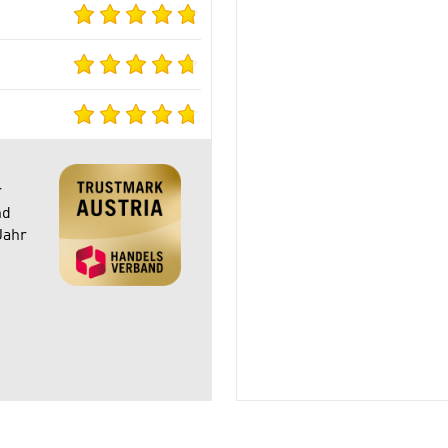
r
nd
Jahr