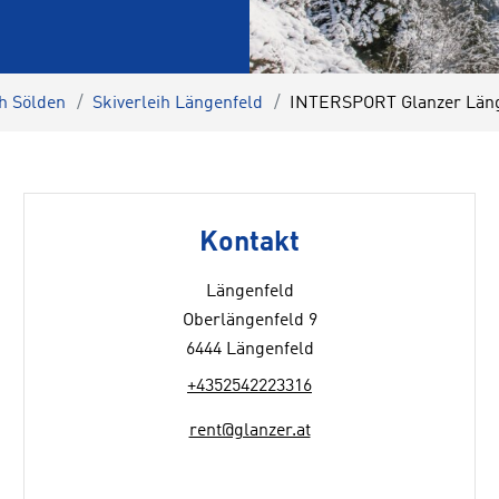
ih Sölden
Skiverleih Längenfeld
INTERSPORT Glanzer Läng
Kontakt
Längenfeld
Oberlängenfeld 9
6444 Längenfeld
+4352542223316
rent@glanzer.at