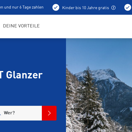
en und nur 6 Tage zahlen
Kinder bis 10 Jahre gratis
Vortag ab 15 Uhr
Liftkarten
Bootfitting
DEINE VORTEILE
T Glanzer
Wer?