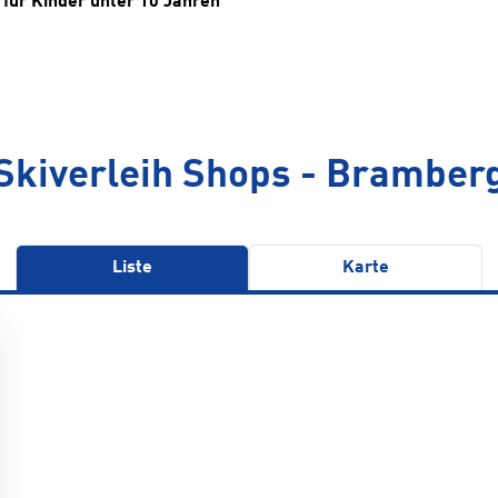
für Kinder unter 10 Jahren
Skiverleih Shops - Bramber
Liste
Karte