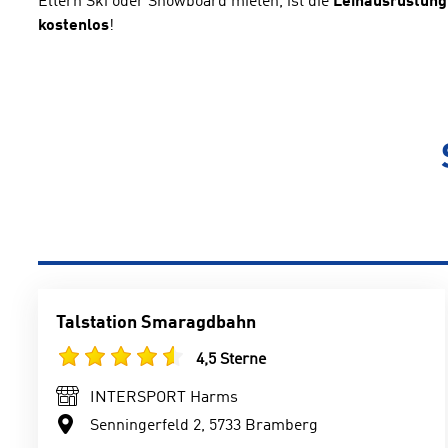
Eltern Ski oder Snowboard mieten, ist die
Leihausrüstung 
kostenlos
!
Talstation Smaragdbahn
4,5 Sterne
INTERSPORT Harms
Senningerfeld 2, 5733 Bramberg