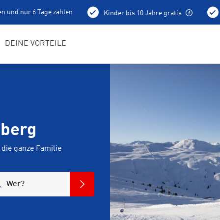
en und nur 6 Tage zahlen
Kinder bis 10 Jahre gratis
holung schon am Vortag ab 15 Uhr
Bestens geschulte RENTerta
DEINE VORTEILE
mberg
die ganze Familie
Wer?