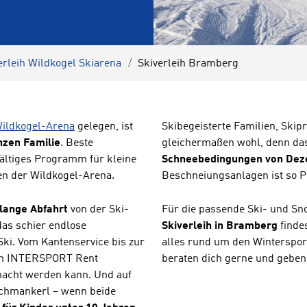
erleih Wildkogel Skiarena
Skiverleih Bramberg
ildkogel-Arena
gelegen, ist
Skibegeisterte Familien, Skip
nzen Familie
. Beste
gleichermaßen wohl, denn das
fältiges Programm für kleine
Schneebedingungen von Deze
en der Wildkogel-Arena.
Beschneiungsanlagen ist so Pi
lange Abfahrt
von der Ski-
Für die passende Ski- und S
as schier endlose
Skiverleih in Bramberg
finde
ki. Vom Kantenservice bis zur
alles rund um den Wintersport
vom INTERSPORT Rent
beraten dich gerne und geben 
emacht werden kann. Und auf
Schmankerl – wenn beide