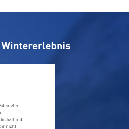
 Wintererlebnis
Kilometer
n
dschaft mit
ir nicht