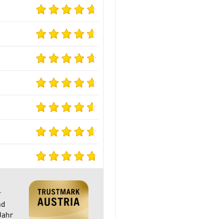
r
nd
Jahr