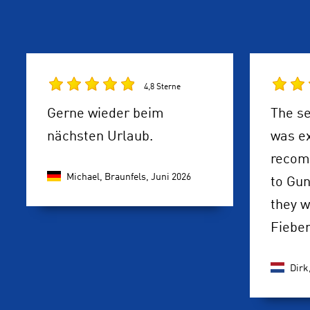
4,8 Sterne
Gerne wieder beim
The se
nächsten Urlaub.
was ex
recom
Michael, Braunfels,
Juni 2026
to Gun
they w
Fiebe
Dirk