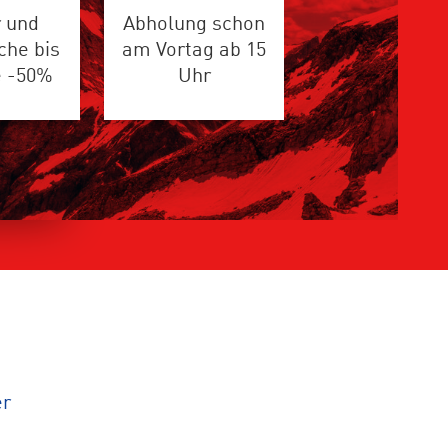
 und
Abholung schon
che bis
am Vortag ab 15
e -50%
Uhr
er