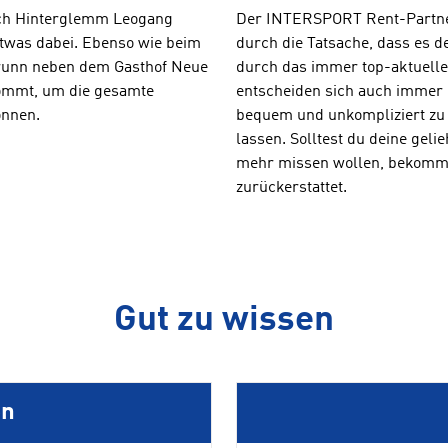
bach Hinterglemm Leogang
Der INTERSPORT Rent-Partner 
etwas dabei. Ebenso wie beim
durch die Tatsache, dass es d
runn neben dem Gasthof Neue
durch das immer top-aktuelle 
 kommt, um die gesamte
entscheiden sich auch immer 
önnen.
bequem und unkompliziert zu 
lassen. Solltest du deine gel
mehr missen wollen, bekommst
zurückerstattet.
Gut zu wissen
en