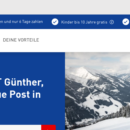
en und nur 6 Tage zahlen
Kinder bis 10 Jahre gratis
Abholung schon am Vortag ab 15 Uhr
DEINE VORTEILE
 Günther,
e Post in