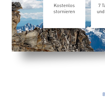
Kostenlos
7 T
stornieren
und
B