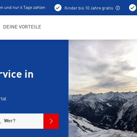
en und nur 6 Tage zahlen
Kinder bis 10 Jahre gratis
holung schon am Vortag ab 15 Uhr
Bestens geschulte RENTerta
DEINE VORTEILE
vice in
tal
Wer?