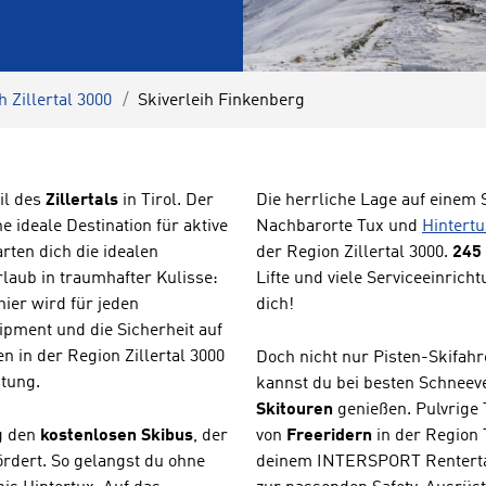
h Zillertal 3000
Skiverleih Finkenberg
il des
Zillertals
in Tirol. Der
Die herrliche Lage auf einem
ne ideale Destination für aktive
Nachbarorte Tux und
Hintertu
rten dich die idealen
der Region Zillertal 3000.
245 
aub in traumhafter Kulisse:
Lifte und viele Serviceeinric
ier wird für jeden
dich!
ipment und die Sicherheit auf
 in der Region Zillertal 3000
Doch nicht nur Pisten-Skifahr
stung.
kannst du bei besten Schnee
Skitouren
genießen. Pulvrige
g den
kostenlosen Skibus
, der
von
Freeridern
in der Region 
rdert. So gelangst du ohne
deinem INTERSPORT Rentertai