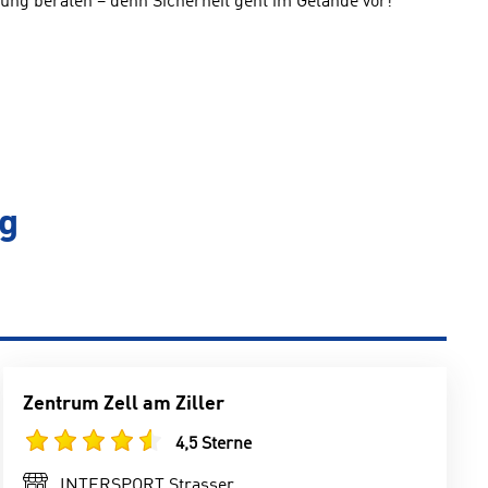
ung beraten – denn Sicherheit geht im Gelände vor!
rg
Zentrum Zell am Ziller
4,5 Sterne
INTERSPORT Strasser