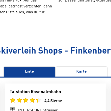
is Hintertux. Auf das
zur passenden Safety-Ausrüst
bei getrrost verzichten, denn
er Piste alles, was du für
kiverleih Shops - Finkenbe
Liste
Karte
Talstation Rosenalmbahn
4,4 Sterne
INTERSPORT Strasser