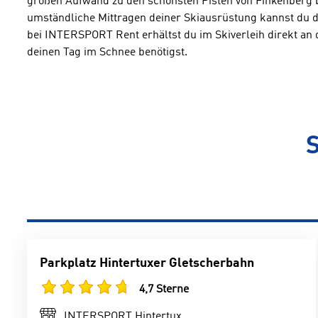
großen Aufwand zu den schönsten Pisten von Finkenberg b
umständliche Mittragen deiner Skiausrüstung kannst du da
bei INTERSPORT Rent erhältst du im Skiverleih direkt an d
deinen Tag im Schnee benötigst.
S
Parkplatz Hintertuxer Gletscherbahn
4,7 Sterne
INTERSPORT Hintertux