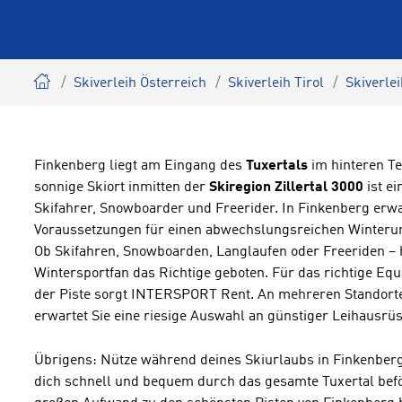
Skiverleih Österreich
Skiverleih Tirol
Skiverlei
Finkenberg liegt am Eingang des
Tuxertals
im hinteren Te
sonnige Skiort inmitten der
Skiregion Zillertal 3000
ist ei
Skifahrer, Snowboarder und Freerider. In Finkenberg erwa
Voraussetzungen für einen abwechslungsreichen Winterurl
Ob Skifahren, Snowboarden, Langlaufen oder Freeriden – h
Wintersportfan das Richtige geboten. Für das richtige Equ
der Piste sorgt INTERSPORT Rent. An mehreren Standorten
erwartet Sie eine riesige Auswahl an günstiger Leihausrü
Übrigens: Nütze während deines Skiurlaubs in Finkenber
dich schnell und bequem durch das gesamte Tuxertal befö