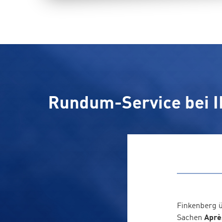
Rundum-Service bei I
Finkenberg ü
Sachen
Aprè