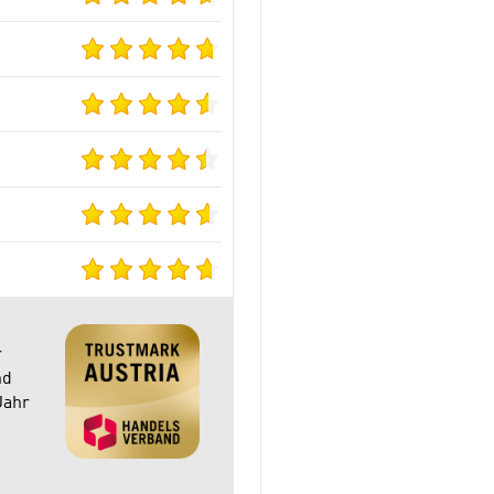
r
nd
Jahr