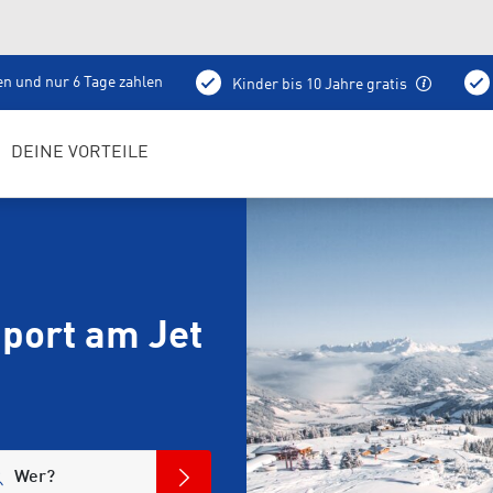
en und nur 6 Tage zahlen
Kinder bis 10 Jahre gratis
idepot
Skiservice
Skischule
Liftkarten
DEINE VORTEILE
port am Jet
Wer?