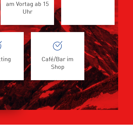
am Vortag ab 15
Uhr
tting
Café/Bar im
Shop