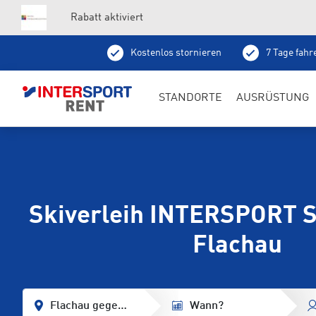
Rabatt aktiviert
Kostenlos stornieren
7 Tage fahr
Abholung schon am Vortag ab 15 Uhr
Sk
STANDORTE
AUSRÜSTUNG
Skiverleih INTERSPORT S
Flachau
Flachau gegenüber Achterjet
Wann?