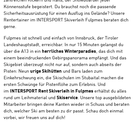
zahlreichen Kickern und Rails, der Snowboarder jeder
Könnensstufe begeistert. Du brauchst noch die passende
Sicherheitsausrüstung für einen Ausflug ins Gelände? Unsere
Rentertainer im INTERSPORT Skiverleih Fulpmes beraten dich
gerne.
Fulpmes ist schnell und einfach von Innsbruck, der Tiroler
Landeshauptstadt, erreichbar. In nur 15 Minuten gelangst du
über die A13 in ein
herrliches Winterparadies
, das dich mit
einem beeindruckenden Gebirgspanorama empfängt. Und das
Skigebiet überzeugt nicht nur auf, sondern auch abseits der
Pisten: Neun
urige Skihütten
und Bars laden zum
Einkehrschwung ein, die Skischulen im Stubaital machen die
ersten Schwünge für Pistenflöhe zum Erlebnis. Und
im
INTERSPORT Rent Skiverleih in Fulpmes
erhältst du alles
rund um Leihmaterial und
Skiservice
. Unsere top ausgebildeten
Mitarbeiter bringen deine Kanten wieder in Schuss und beraten
dich, welcher Ski am besten zu dir passt. Schau doch einmal
vorbei, wir freuen uns auf dich!