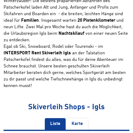
Winterzauber! Die bestens präparierten Abfahrten des
Patscherkofel laden Alt und Jung, Anfänger und Profis zum
Skifahren und Boarden ein - die breiten, leichten Hänge sind
ideal für
Familien
. Insgesamt warten
20 Pistenkilometer
und
neun Lifte. Zwei Mal pro Woche hast du auch die Möglichkeit,
die Urlaubsregion Igls beim
Nachtskilauf
von einer neuen Seite
zu entdecken.
Egal ob Ski, Snowboard, Rodel oder Tourenski - im
INTERSPORT Rent Skiverleih Igls
an der Talstation
Patscherkofel findest du alles, was du für deine Abenteuer im
Schnee brauchst. Unsere besten geschulten Skiverleih
Mitarbeiter beraten dich gerne, welches Sportgerät am besten
zu dir passt und welche Tiefschneehänge in Igls du unbedingt
kennen musst!
Skiverleih Shops - Igls
Liste
Karte