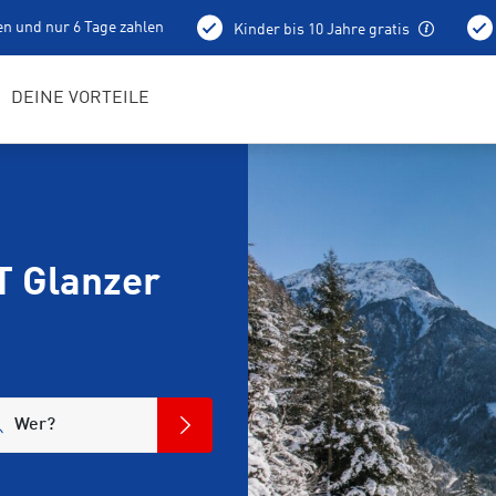
en und nur 6 Tage zahlen
Kinder bis 10 Jahre gratis
Vortag ab 15 Uhr
Liftkarten
Bootfitting
DEINE VORTEILE
T Glanzer
Wer?