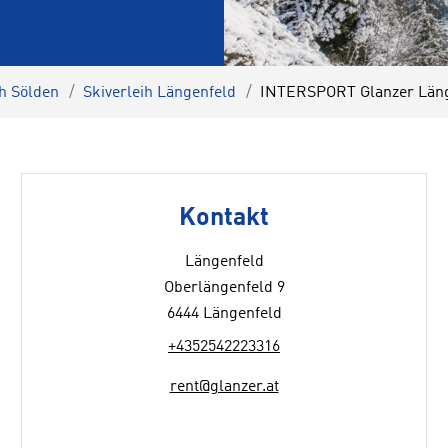
ih Sölden
Skiverleih Längenfeld
INTERSPORT Glanzer Läng
Kontakt
Längenfeld
Oberlängenfeld 9
6444 Längenfeld
+4352542223316
rent@glanzer.at