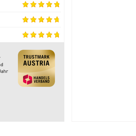
r
nd
Jahr