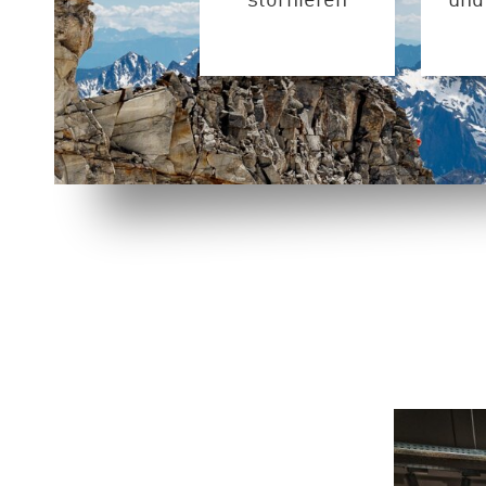
stornieren
und