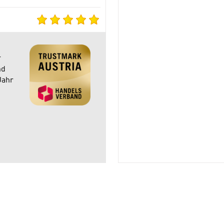
r
nd
Jahr