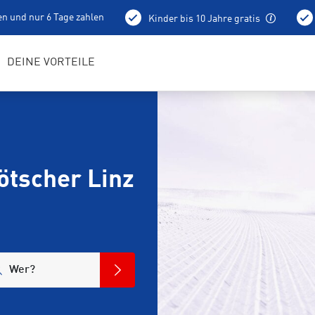
en und nur 6 Tage zahlen
Kinder bis 10 Jahre gratis
Abholung schon am Vortag ab 15 Uhr
DEINE VORTEILE
ötscher Linz
Wer?