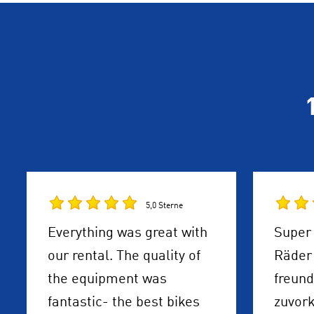
5,0 Sterne
Everything was great with
Super 
our rental. The quality of
Räder 
the equipment was
freund
fantastic- the best bikes
zuvor