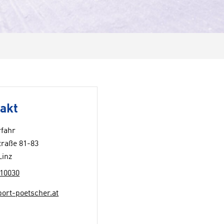
akt
rfahr
traße 81-83
Linz
10030
port-poetscher.at