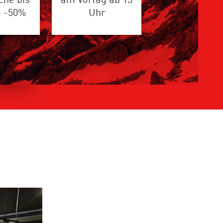
che bis
am Vortag ab 15
e -50%
Uhr