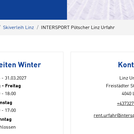
Skiverleih Linz
INTERSPORT Pötscher Linz Urfahr
eiten Winter
Kont
 - 31.03.2027
Linz U
 - Freitag
Freistädter S
 - 18:00
4040 
mstag
+437327
 - 17:00
rent.urfahr@inters
nntag
hlossen