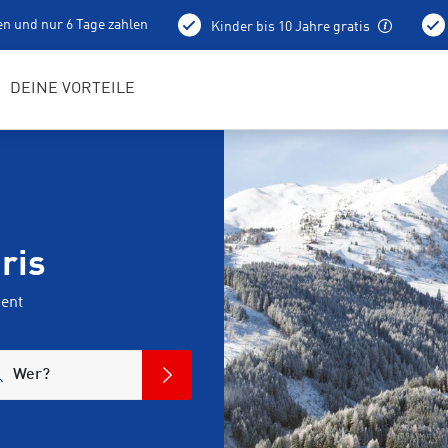
en und nur 6 Tage zahlen
Kinder bis 10 Jahre gratis
holung schon am Vortag ab 15 Uhr
Bestens geschulte RENTerta
DEINE VORTEILE
ris
ent
Wer?