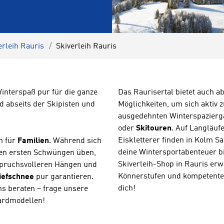
erleih Rauris
Skiverleih Rauris
Winterspaß pur für die ganze
Das Raurisertal bietet auch a
 abseits der Skipisten und
Möglichkeiten, um sich aktiv 
ausgedehnten Winterspaziergä
oder
Skitouren
. Auf Langläuf
Eiskletterer finden in Kolm S
on für
Familien
. Während sich
deine Wintersportabenteuer 
 den ersten Schwüngen üben,
Skiverleih-Shop in Rauris erwa
spruchsvolleren Hängen und
Könnerstufen und kompetente 
iefschnee
pur garantieren.
dich!
ns beraten – frage unsere
ardmodellen!