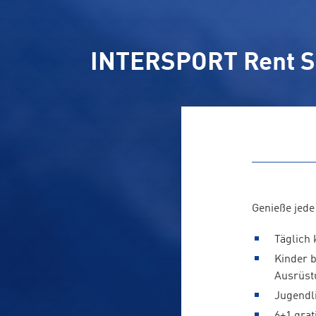
INTERSPORT Rent Ski
Genieße jede
Täglich 
Kinder b
Ausrüst
Jugendli
6+1 grat