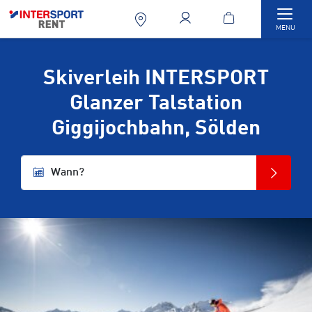
Togg
MENU
Skiverleih INTERSPORT
Glanzer Talstation
Giggijochbahn, Sölden
Wann?