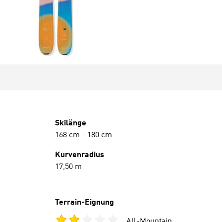
Skilänge
168 cm
-
180 cm
Kurvenradius
17,50 m
Terrain-Eignung
All-Mountain