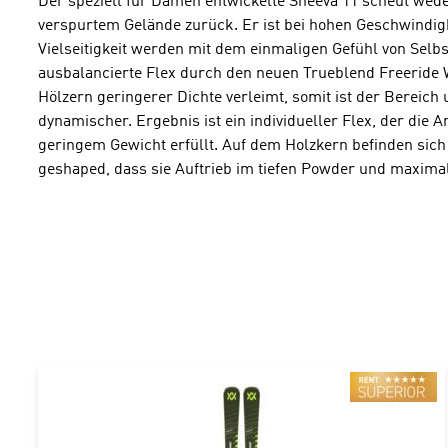
Der speziell für Damen entwickelte Sheeva 11 scheut wed
verspurtem Gelände zurück. Er ist bei hohen Geschwindigke
Vielseitigkeit werden mit dem einmaligen Gefühl von Selbst
ausbalancierte Flex durch den neuen Trueblend Freeride 
Hölzern geringerer Dichte verleimt, somit ist der Bereich
dynamischer. Ergebnis ist ein individueller Flex, der di
geringem Gewicht erfüllt. Auf dem Holzkern befinden sich 
geshaped, dass sie Auftrieb im tiefen Powder und maximale