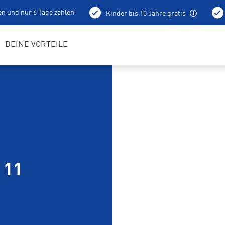
en und nur 6 Tage zahlen
Kinder bis 10 Jahre gratis
holung schon am Vortag ab 15 Uhr
Bestens geschulte RENTerta
DEINE VORTEILE
 11