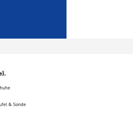
e).
chuhe
ufel & Sonde