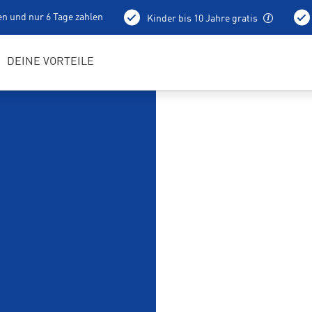
en und nur 6 Tage zahlen
Kinder bis 10 Jahre gratis
holung schon am Vortag ab 15 Uhr
Bestens geschulte RENTerta
DEINE VORTEILE