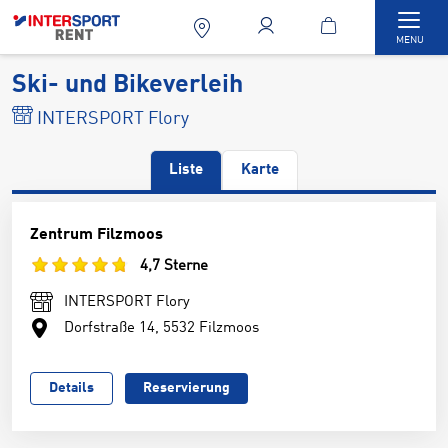
Togg
MENU
Ski- und Bikeverleih
INTERSPORT Flory
Liste
Karte
Zentrum Filzmoos
4,7 Sterne
INTERSPORT Flory
Dorfstraße 14, 5532 Filzmoos
Details
Reservierung