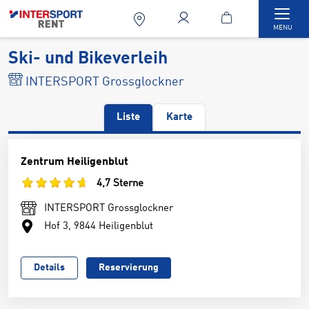
Togg
MENU
Ski- und Bikeverleih
INTERSPORT Grossglockner
Liste
Karte
Zentrum Heiligenblut
4,7 Sterne
INTERSPORT Grossglockner
Hof 3, 9844 Heiligenblut
Details
Reservierung