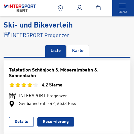
Togg
MENU
Ski- und Bikeverleih
INTERSPORT Pregenzer
Liste
Karte
Talstation Schönjoch & Möseralmbahn &
Sonnenbahn
4,2 Sterne
INTERSPORT Pregenzer
Seilbahnstraße 42, 6533 Fiss
Details
Reservierung