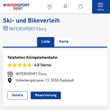
Togg
MENU
Ski- und Bikeverleih
INTERSPORT Flory
Liste
Karte
Talstation Königslehenbahn
4,8 Sterne
INTERSPORT Flory
Unterbergstrasse 13, 5550 Radstadt
Details
Reservierung