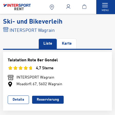
Togg
MENU
Ski- und Bikeverleih
INTERSPORT Wagrain
Liste
Karte
Talstation Rote 8er Gondel
4,7 Sterne
INTERSPORT Wagrain
Moadörfl 67, 5602 Wagrain
Details
Reservierung