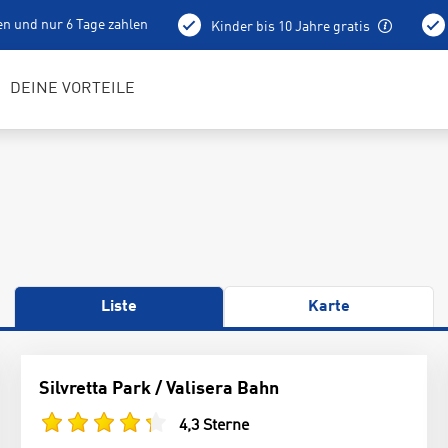
en und nur 6 Tage zahlen
Kinder bis 10 Jahre gratis
holung schon am Vortag ab 15 Uhr
Bestens geschulte RENTerta
DEINE VORTEILE
Liste
Karte
Silvretta Park / Valisera Bahn
4,3 Sterne