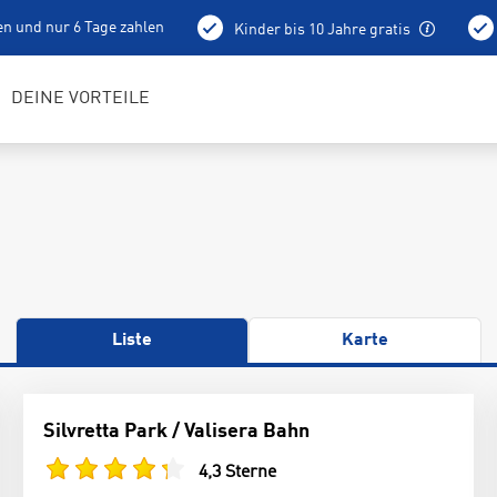
en und nur 6 Tage zahlen
Kinder bis 10 Jahre gratis
holung schon am Vortag ab 15 Uhr
Bestens geschulte RENTerta
DEINE VORTEILE
Liste
Karte
Silvretta Park / Valisera Bahn
4,3 Sterne