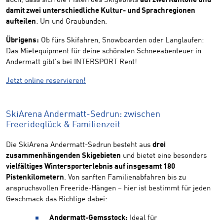
auch, dass sich die Pisten des Skigebiets
auf zwei Kantone und
damit zwei unterschiedliche Kultur- und Sprachregionen
aufteilen
: Uri und Graubünden.
Übrigens:
Ob fürs Skifahren, Snowboarden oder Langlaufen:
Das Mietequipment für deine schönsten Schneeabenteuer in
Andermatt gibt's bei INTERSPORT Rent!
Jetzt online reservieren!
SkiArena Andermatt-Sedrun: zwischen
Freerideglück & Familienzeit
Die SkiArena Andermatt-Sedrun besteht aus
drei
zusammenhängenden Skigebieten
und bietet eine besonders
vielfältiges Wintersporterlebnis auf insgesamt 180
Pistenkilometern
. Von sanften Familienabfahren bis zu
anspruchsvollen Freeride-Hängen – hier ist bestimmt für jeden
Geschmack das Richtige dabei:
Andermatt-Gemsstock:
Ideal für