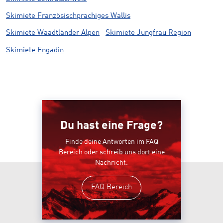
Skimiete Französischprachiges Wallis
Skimiete Waadtländer Alpen
Skimiete Jungfrau Region
Skimiete Engadin
Du hast eine Frage?
Finde deine Antworten im FAQ
Bereich oder schreib uns dort eine
Nachricht.
FAQ Bereich