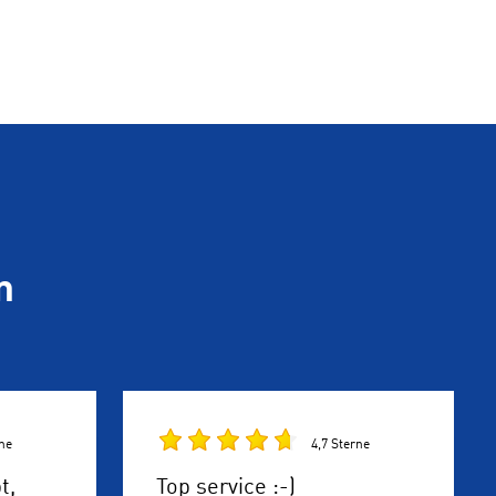
n
rne
4,7 Sterne
t,
Top service :-)