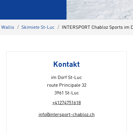
 Wallis
Skimiete St-Luc
INTERSPORT Chabloz Sports im D
Kontakt
im Dorf St-Luc
route Principale 32
3961 St-Luc
+41274751618
info@intersport-chabloz.ch