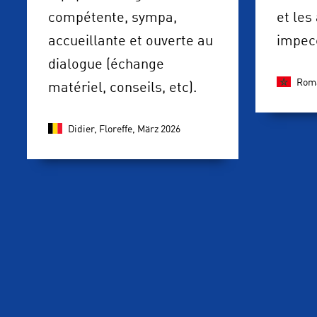
compétente, sympa,
et les
accueillante et ouverte au
impec
dialogue (échange
Rom
matériel, conseils, etc).
Didier, Floreffe,
März 2026