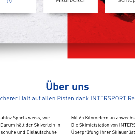
Mitarbeiter
schle
Über uns
icherer Halt auf allen Pisten dank INTERSPORT Re
bloz Sports weiss, wie
Mit 65 Kilometern an abwechsl
 Darum hält der Skiverleih in
Die Skimietstation von INTERS
kischuhe und Eislaufschuhe
Überprüfung Ihrer Skiausrüstu