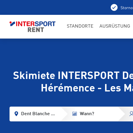
Storno
STANDORTE
AUSRÜSTUNG
Skimiete INTERSPORT De
Hérémence - Les M
Dent Blanche Resort Hôtel und Spa Les 4 Vallées
Wann?