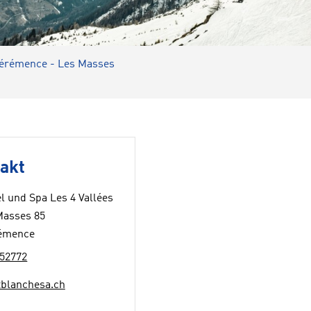
Hérémence - Les Masses
akt
l und Spa Les 4 Vallées
Masses 85
émence
52772
tblanchesa.ch