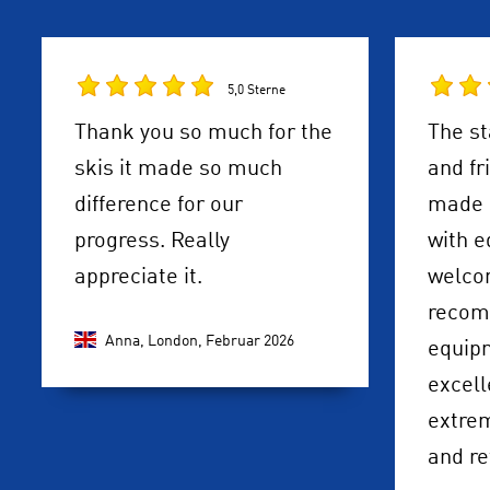
5,0 Sterne
Thank you so much for the
The st
skis it made so much
and fr
difference for our
made u
progress. Really
with 
appreciate it.
welco
recom
Anna, London,
Februar 2026
equip
excell
extrem
and re