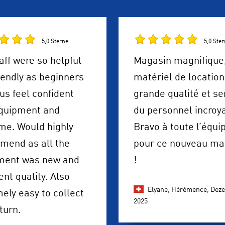
5,0 Sterne
5,0 Ste
aff were so helpful
Magasin magnifique
iendly as beginners
matériel de location
s feel confident
grande qualité et se
equipment and
du personnel incroy
me. Would highly
Bravo à toute l’équi
mend as all the
pour ce nouveau ma
ment was new and
!
ent quality. Also
Elyane, Hérémence,
Dez
ely easy to collect
2025
turn.