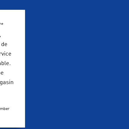
rne
,
 de
rvice
able.
pe
gasin
ember