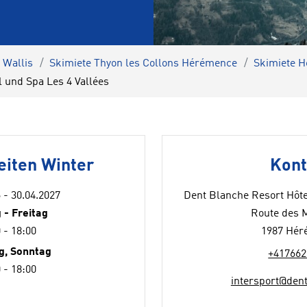
 Wallis
Skimiete Thyon les Collons Hérémence
Skimiete 
und Spa Les 4 Vallées
eiten Winter
Kont
 - 30.04.2027
Dent Blanche Resort Hôte
 - Freitag
Route des 
 - 18:00
1987 Hér
g, Sonntag
+417662
 - 18:00
intersport@den