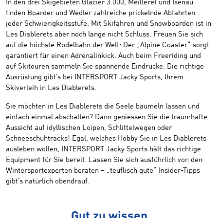
In den drei Skigebieten Glacier 3.000, Meilleret und Isenau
finden Boarder und Wedler zahlreiche prickelnde Abfahrten
jeder Schwierigkeitsstufe. Mit Skifahren und Snowboarden ist in
Les Diablerets aber noch lange nicht Schluss. Freuen Sie sich
auf die höchste Rodelbahn der Welt: Der „Alpine Coaster“ sorgt
garantiert für einen Adrenalinkick. Auch beim Freeriding und
auf Skitouren sammeln Sie spannende Eindrücke. Die richtige
Ausrüstung gibt’s bei INTERSPORT Jacky Sports, Ihrem
Skiverleih in Les Diablerets.
Sie möchten in Les Diablerets die Seele baumeln lassen und
einfach einmal abschalten? Dann geniessen Sie die traumhafte
Aussicht auf idyllischen Loipen, Schlittelwegen oder
Schneeschuhtracks! Egal, welches Hobby Sie in Les Diablerets
ausleben wollen, INTERSPORT Jacky Sports hält das richtige
Equipment für Sie bereit. Lassen Sie sich ausführlich von den
Wintersportexperten beraten – „teuflisch gute“ Insider-Tipps
gibt’s natürlich obendrauf.
Gut zu wissen