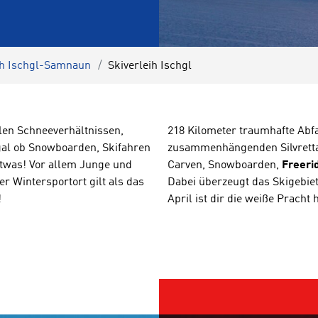
ih Ischgl-Samnaun
Skiverleih Ischgl
llen Schneeverhältnissen,
218 Kilometer traumhafte Ab
gal ob Snowboarden, Skifahren
zusammenhängenden Silvretta
etwas! Vor allem Junge und
Carven, Snowboarden,
Freeri
r Wintersportort gilt als das
Dabei überzeugt das Skigebiet
!
April ist dir die weiße Pracht 