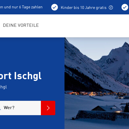
en und nur 6 Tage zahlen
Kinder bis 10 Jahre gratis
holung schon am Vortag ab 15 Uhr
Bestens geschulte RENTerta
DEINE VORTEILE
rt Ischgl
chgl
Wer?