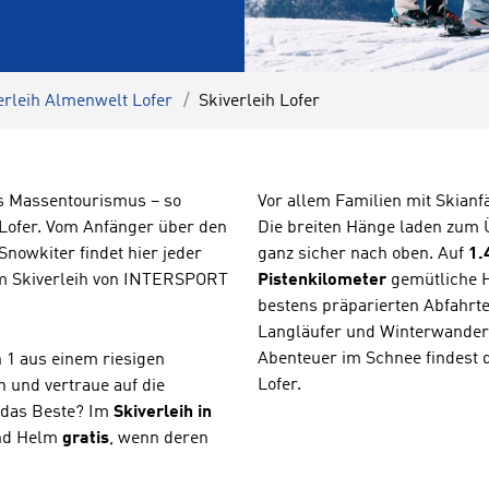
erleih Almenwelt Lofer
Skiverleih Lofer
es Massentourismus – so
Vor allem Familien mit Skianf
Lofer. Vom Anfänger über den
Die breiten Hänge laden zum Ü
owkiter findet hier jeder
ganz sicher nach oben. Auf
1.
im Skiverleih von INTERSPORT
Pistenkilometer
gemütliche H
bestens präparierten Abfahrte
Langläufer und Winterwandere
Abenteuer im Schnee findest 
 1 aus einem riesigen
Lofer.
 und vertraue auf die
 das Beste? Im
Skiverleih in
und Helm
gratis
, wenn deren