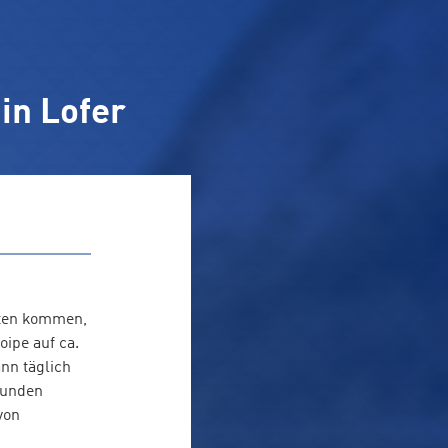
in Lofer
sten kommen,
ipe auf ca.
nn täglich
Runden
von