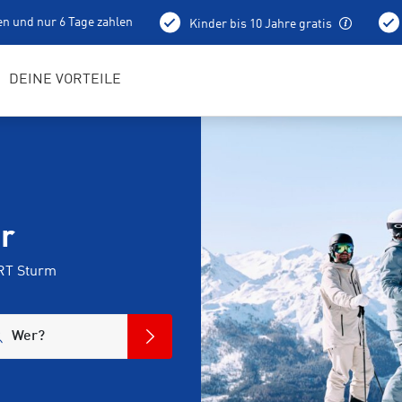
en und nur 6 Tage zahlen
Kinder bis 10 Jahre gratis
holung schon am Vortag ab 15 Uhr
Bestens geschulte RENTerta
DEINE VORTEILE
er
ORT Sturm
Wer?