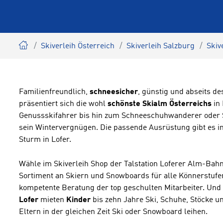
Skiverleih Österreich
Skiverleih Salzburg
Skiv
Familienfreundlich,
schneesicher
, günstig und abseits d
präsentiert sich die wohl
schönste Skialm Österreichs
in 
Genussskifahrer bis hin zum Schneeschuhwanderer oder Sn
sein Wintervergnügen. Die passende Ausrüstung gibt es 
Sturm in Lofer.
Wähle im Skiverleih Shop der Talstation Loferer Alm-Bahn
Sortiment an Skiern und Snowboards für alle Könnerstufen
kompetente Beratung der top geschulten Mitarbeiter. Und
Lofer
mieten
Kinder
bis zehn Jahre Ski, Schuhe, Stöcke 
Eltern in der gleichen Zeit Ski oder Snowboard leihen.