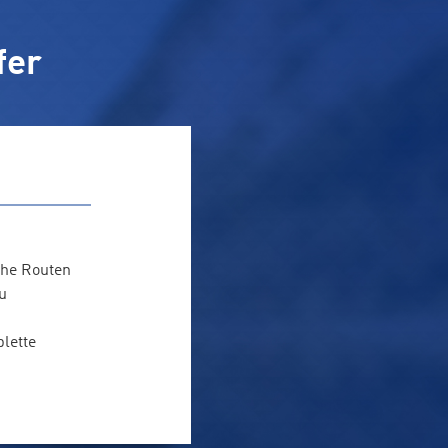
fer
che Routen
u
lette