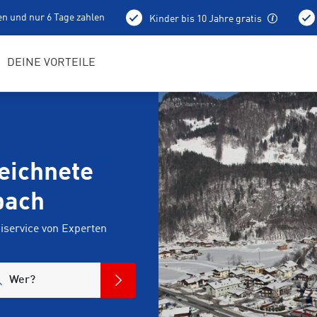
en und nur 6 Tage zahlen
Kinder bis 10 Jahre gratis
holung schon am Vortag ab 15 Uhr
Bestens geschulte RENTerta
DEINE VORTEILE
eichnete
bach
service von Experten
Wer?