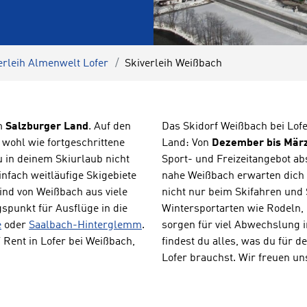
erleih Almenwelt Lofer
Skiverleih Weißbach
im
Salzburger Land
. Auf den
Das Skidorf Weißbach bei Lofe
wohl wie fortgeschrittene
Land: Von
Dezember bis Mär
u in deinem Skiurlaub nicht
Sport- und Freizeitangebot a
nfach weitläufige Skigebiete
nahe Weißbach erwarten dich 
ind von Weißbach aus viele
nicht nur beim Skifahren und
gspunkt für Ausflüge in die
Wintersportarten wie Rodeln,
e
oder
Saalbach-Hinterglemm
.
sorgen für viel Abwechslung 
Rent in Lofer bei Weißbach,
findest du alles, was du für 
Lofer brauchst. Wir freuen uns