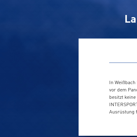
La
In Weißbach 
vor dem Pano
besitzt kein
INTERSPORT R
Ausrüstung f