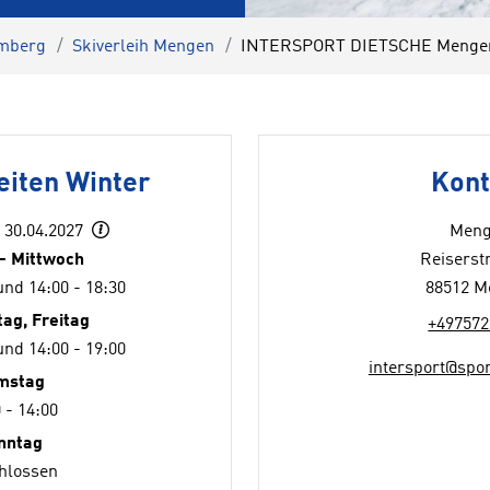
emberg
Skiverleih Mengen
INTERSPORT DIETSCHE Menge
eiten Winter
Kont
- 30.04.2027
Men
- Mittwoch
Reiserst
und 14:00 - 18:30
88512 M
ag, Freitag
+497572
und 14:00 - 19:00
intersport@spor
mstag
 - 14:00
nntag
hlossen