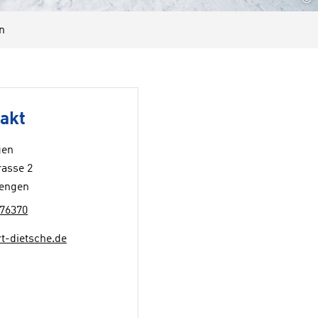
n
akt
gen
rasse 2
engen
76370
t-dietsche.de