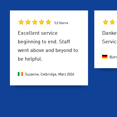
5,0 Sterne
Excellent service
Danke 
beginning to end. Staff
Servic
went above and beyond to
Björ
be helpful.
Suzanne, Celbridge,
März 2026