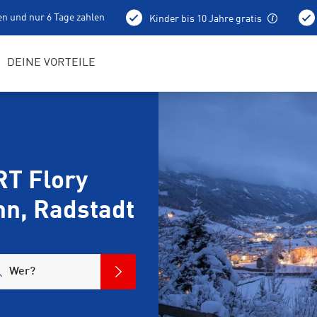
en und nur 6 Tage zahlen
Kinder bis 10 Jahre gratis
Abholung schon am Vortag ab 15 Uhr
DEINE VORTEILE
RT Flory
hn, Radstadt
Wer?