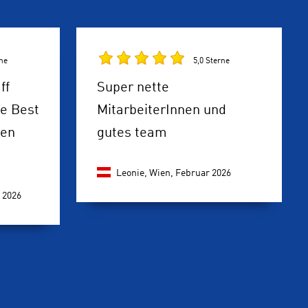
rne
5,0 Sterne
ff
Super nette
ce Best
MitarbeiterInnen und
sen
gutes team
Leonie, Wien,
Februar 2026
 2026