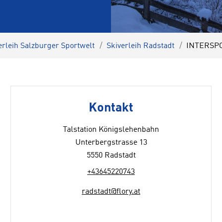
erleih Salzburger Sportwelt
Skiverleih Radstadt
INTERSPOR
Kontakt
Talstation Königslehenbahn
Unterbergstrasse 13
5550 Radstadt
+43645220743
radstadt@flory.at