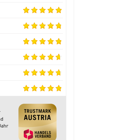
r
nd
Jahr