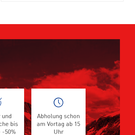
 und
Abholung schon
che bis
am Vortag ab 15
e -50%
Uhr