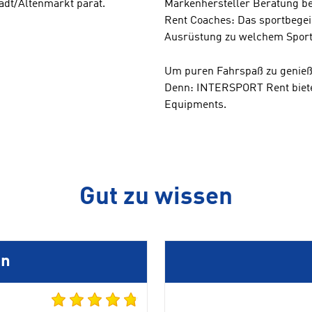
tadt/Altenmarkt parat.
Markenhersteller Beratung be
Rent Coaches: Das sportbegei
Ausrüstung zu welchem Sportt
Um puren Fahrspaß zu genieße
Denn: INTERSPORT Rent bietet
Equipments.
Gut zu wissen
en