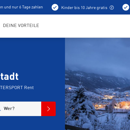
en und nur 6 Tage zahlen
Kinder bis 10 Jahre gratis
holung schon am Vortag ab 15 Uhr
Bestens geschulte RENTerta
DEINE VORTEILE
tadt
 INTERSPORT Rent
Wer?