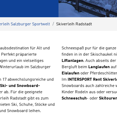
erleih Salzburger Sportwelt
Skiverleih Radstadt
laubsdestination für Alt und
Schneespaß pur für die ganze 
 Perfekt präparierte
finden in in der Skischaukel n
gen und ein vielseitiges
Liftanlagen
. Auch abseits der
 Winterurlaub im Salzburger
Bergluft beim
Langlaufen
auf
Eislaufen
oder Pferdeschlitte
ch 17 abwechslungsreiche und
Im
INTERSPORT Rent Skiverl
Ski- und Snowboard-
Snowboards auch zahlreiche w
 ab. Für die geeignete
Kinder Rodeln aus oder versu
leih Radstadt gibt es zum
Schneeschuh
- oder
Skitoure
mieten Ski, Schuhe, Stöcke und
 und Snowboard leihen.