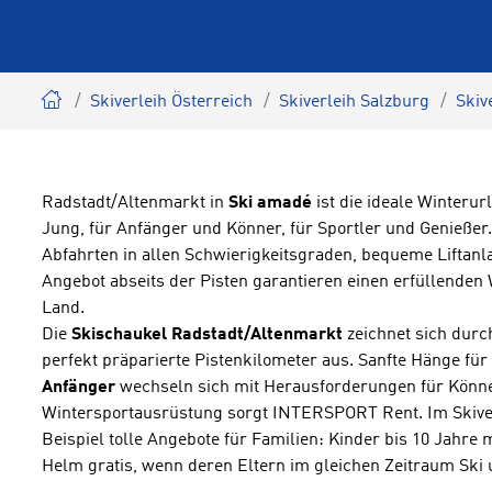
Skiverleih Österreich
Skiverleih Salzburg
Skiv
Radstadt/Altenmarkt in
Ski amadé
ist die ideale Winterur
Jung, für Anfänger und Könner, für Sportler und Genießer.
Abfahrten in allen Schwierigkeitsgraden, bequeme Liftanla
Angebot abseits der Pisten garantieren einen erfüllenden
Land.
Die
Skischaukel Radstadt/Altenmarkt
zeichnet sich dur
perfekt präparierte Pistenkilometer aus. Sanfte Hänge für
Anfänger
wechseln sich mit Herausforderungen für Könner
Wintersportausrüstung sorgt INTERSPORT Rent. Im Skiver
Beispiel tolle Angebote für Familien: Kinder bis 10 Jahre 
Helm gratis, wenn deren Eltern im gleichen Zeitraum Ski