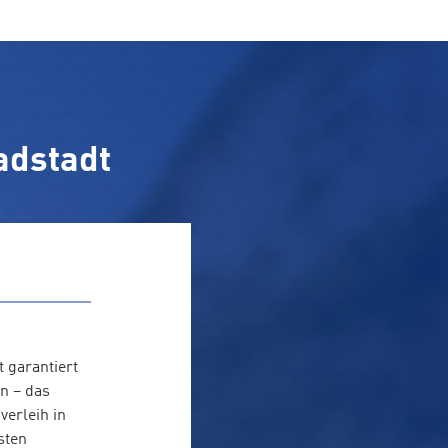
adstadt
 garantiert
n – das
verleih in
sten