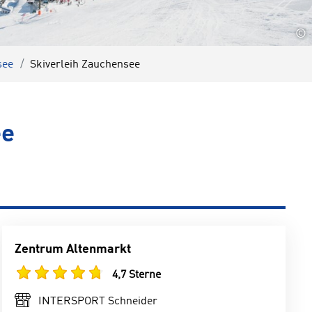
©
see
Skiverleih Zauchensee
ee
Zentrum Altenmarkt
4,7 Sterne
INTERSPORT Schneider