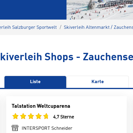
erleih Salzburger Sportwelt
Skiverleih Altenmarkt / Zauchen
kiverleih Shops - Zauchens
Liste
Karte
Talstation Weltcuparena
4,7 Sterne
INTERSPORT Schneider