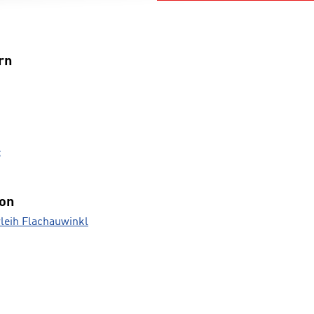
rn
é
ion
rleih Flachauwinkl