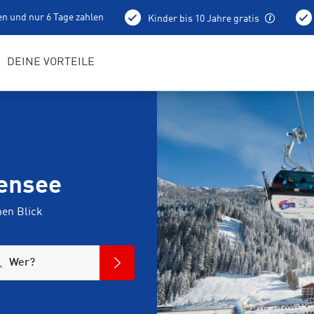
en und nur 6 Tage zahlen
Kinder bis 10 Jahre gratis
holung schon am Vortag ab 15 Uhr
Bestens geschulte RENTerta
DEINE VORTEILE
hensee
nen Blick
Wer?