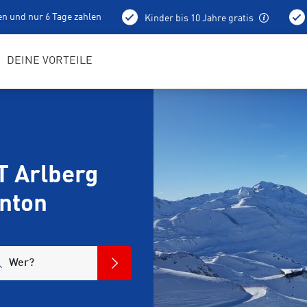
en und nur 6 Tage zahlen
Kinder bis 10 Jahre gratis
olung schon am Vortag ab 15 Uhr
Skidepot
Bootfitti
DEINE VORTEILE
T Arlberg
Anton
Wer?