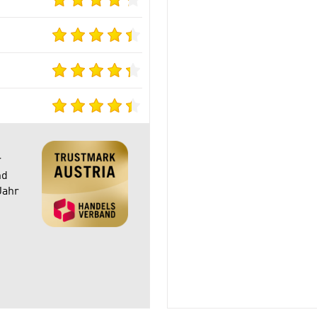
r
nd
Jahr