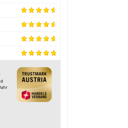
r
nd
Jahr