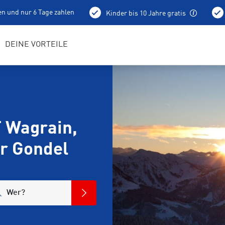
en und nur 6 Tage zahlen
Kinder bis 10 Jahre gratis
Abholung schon am Vortag ab 15 Uhr
Skidepot
DEINE VORTEILE
 Wagrain,
er Gondel
Wer?