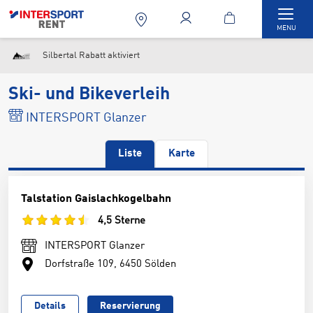
Togg
MENU
Silbertal Rabatt aktiviert
Ski- und Bikeverleih
INTERSPORT Glanzer
Liste
Karte
Talstation Gaislachkogelbahn
4,5 Sterne
INTERSPORT Glanzer
Dorfstraße 109, 6450 Sölden
Details
Reservierung