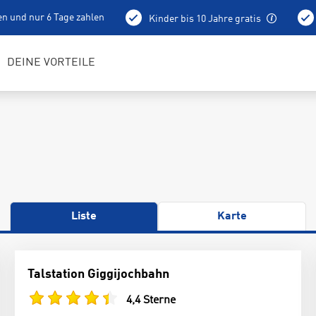
en und nur 6 Tage zahlen
Kinder bis 10 Jahre gratis
holung schon am Vortag ab 15 Uhr
Bestens geschulte RENTerta
DEINE VORTEILE
Liste
Karte
Talstation Giggijochbahn
4,4 Sterne