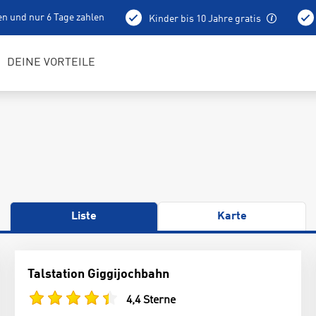
en und nur 6 Tage zahlen
Kinder bis 10 Jahre gratis
holung schon am Vortag ab 15 Uhr
Bestens geschulte RENTerta
DEINE VORTEILE
Liste
Karte
Talstation Giggijochbahn
4,4 Sterne