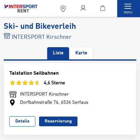
Togg
MENU
Ski- und Bikeverleih
INTERSPORT Kirschner
Liste
Karte
Talstation Seilbahnen
4,6 Sterne
INTERSPORT Kirschner
Dorfbahnstraße 76, 6534 Serfaus
Details
Reservierung