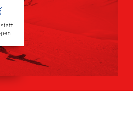
statt
ppen