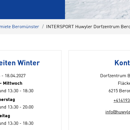
miete Beromünster
INTERSPORT Huwyler Dorfzentrum Ber
eiten Winter
Kont
 - 18.04.2027
Dorfzentrum 
- Mittwoch
Fläck
und 13:30 - 18:30
6215 Bero
nerstag
+414193
und 13:30 - 20:00
info@huwyle
eitag
und 13:30 - 18:30