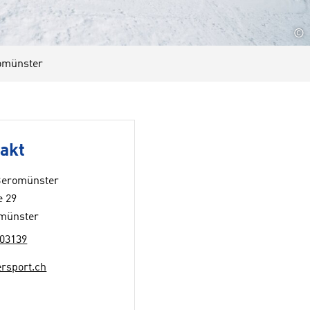
©
omünster
akt
Beromünster
e 29
münster
03139
rsport.ch