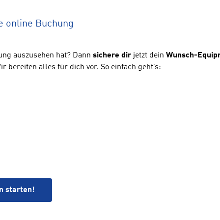
e online Buchung
stung auszusehen hat? Dann
sichere
dir
jetzt dein
Wunsch-Equip
 bereiten alles für dich vor. So einfach geht’s:
n starten!