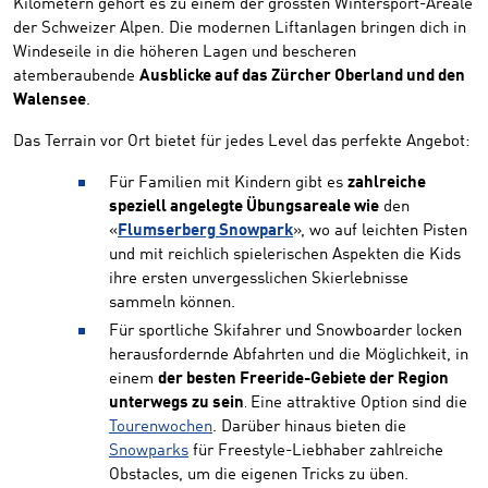
Kilometern gehört es zu einem der grössten Wintersport-Areale
der Schweizer Alpen. Die modernen Liftanlagen bringen dich in
Windeseile in die höheren Lagen und bescheren
atemberaubende
Ausblicke auf das Zürcher Oberland und den
Walensee
.
Das Terrain vor Ort bietet für jedes Level das perfekte Angebot:
Für Familien mit Kindern gibt es
zahlreiche
speziell angelegte Übungsareale wie
den
«
Flumserberg Snowpark
», wo auf leichten Pisten
und mit reichlich spielerischen Aspekten die Kids
ihre ersten unvergesslichen Skierlebnisse
sammeln können.
Für sportliche Skifahrer und Snowboarder locken
herausfordernde Abfahrten und die Möglichkeit, in
einem
der besten Freeride-Gebiete der Region
unterwegs zu sein
Eine attraktive Option sind die
.
Tourenwochen
. Darüber hinaus bieten die
Snowparks
für Freestyle-Liebhaber zahlreiche
Obstacles, um die eigenen Tricks zu üben.