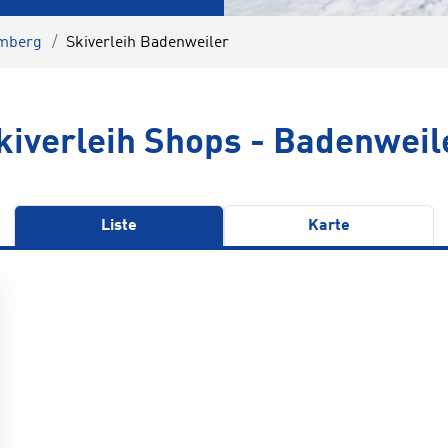
emberg
Skiverleih Badenweiler
kiverleih Shops - Badenweil
Liste
Karte