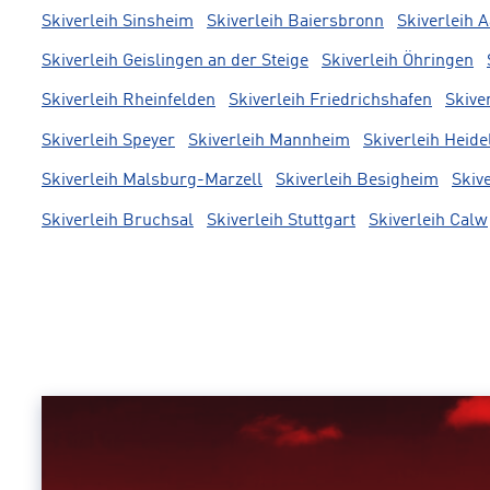
Skiverleih Sinsheim
Skiverleih Baiersbronn
Skiverleih 
Skiverleih Geislingen an der Steige
Skiverleih Öhringen
Skiverleih Rheinfelden
Skiverleih Friedrichshafen
Skive
Skiverleih Speyer
Skiverleih Mannheim
Skiverleih Heide
Skiverleih Malsburg-Marzell
Skiverleih Besigheim
Skiv
Skiverleih Bruchsal
Skiverleih Stuttgart
Skiverleih Calw