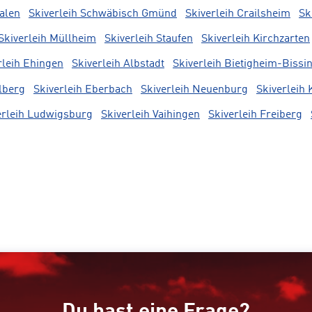
Aalen
Skiverleih Schwäbisch Gmünd
Skiverleih Crailsheim
Sk
Skiverleih Müllheim
Skiverleih Staufen
Skiverleih Kirchzarten
rleih Ehingen
Skiverleih Albstadt
Skiverleih Bietigheim-Bissi
lberg
Skiverleih Eberbach
Skiverleih Neuenburg
Skiverleih
erleih Ludwigsburg
Skiverleih Vaihingen
Skiverleih Freiberg
Du hast eine Frage?