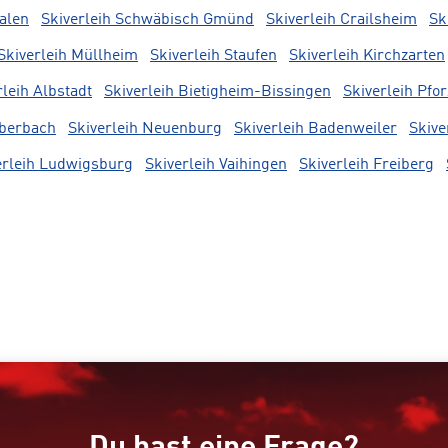
Aalen
Skiverleih Schwäbisch Gmünd
Skiverleih Crailsheim
Sk
Skiverleih Müllheim
Skiverleih Staufen
Skiverleih Kirchzarten
rleih Albstadt
Skiverleih Bietigheim-Bissingen
Skiverleih Pfo
Eberbach
Skiverleih Neuenburg
Skiverleih Badenweiler
Skive
erleih Ludwigsburg
Skiverleih Vaihingen
Skiverleih Freiberg
Du hast eine Frage?