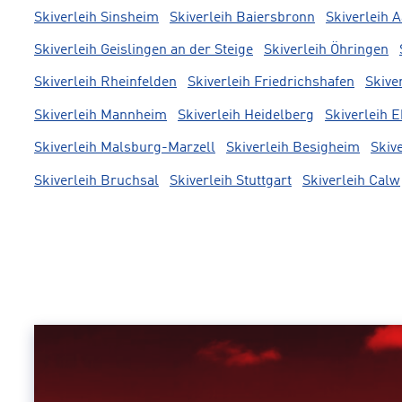
Skiverleih Sinsheim
Skiverleih Baiersbronn
Skiverleih 
Skiverleih Geislingen an der Steige
Skiverleih Öhringen
Skiverleih Rheinfelden
Skiverleih Friedrichshafen
Skive
Skiverleih Mannheim
Skiverleih Heidelberg
Skiverleih 
Skiverleih Malsburg-Marzell
Skiverleih Besigheim
Skiv
Skiverleih Bruchsal
Skiverleih Stuttgart
Skiverleih Calw