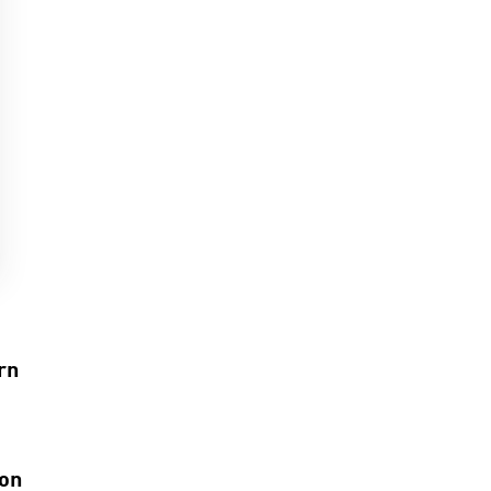
rn
ion