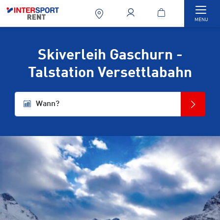
Togg
MENU
Skiverleih Gaschurn -
Talstation Versettlabahn
Wann?