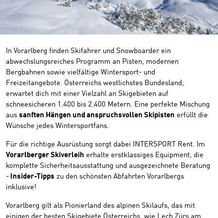
In Vorarlberg finden Skifahrer und Snowboarder ein
abwechslungsreiches Programm an Pisten, modernen
Bergbahnen sowie vielfältige Wintersport- und
Freizeitangebote. Österreichs westlichstes Bundesland,
erwartet dich mit einer Vielzahl an Skigebieten auf
schneesicheren 1.400 bis 2.400 Metern. Eine perfekte Mischung
aus
sanften Hängen und anspruchsvollen Skipisten
erfüllt die
Wünsche jedes Wintersportfans.
Für die richtige Ausrüstung sorgt dabei INTERSPORT Rent. Im
Vorarlberger Skiverleih
erhalte erstklassiges Equipment, die
komplette Sicherheitsausstattung und ausgezeichnete Beratung
-
Insider-Tipps
zu den schönsten Abfahrten Vorarlbergs
inklusive!
Vorarlberg gilt als Pionierland des alpinen Skilaufs, das mit
einigen der besten Skigebiete Österreichs, wie Lech Zürs am